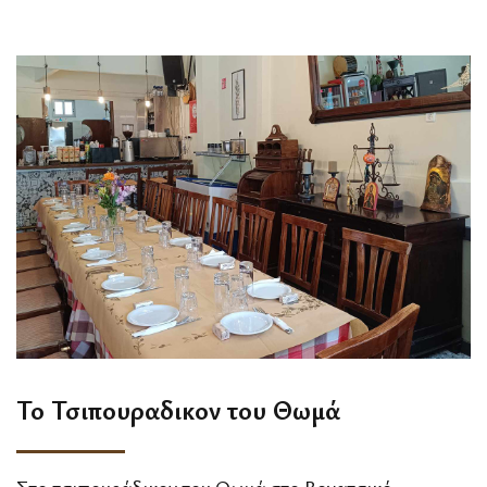
Το Τσιπουραδικον του Θωμά
Στο τσιπουράδικον του Θωμά στο Βογατσικό