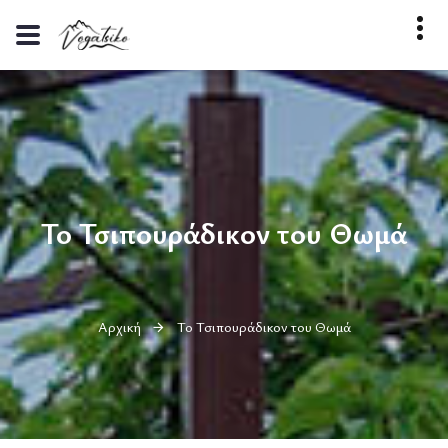
Το Τσιπουράδικον του Θωμά
Αρχική
Το Τσιπουράδικον του Θωμά