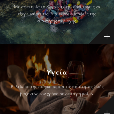
Με αφετηρία το Βογατσικό μπορεί κανείς να
εξερευνήσει τις ιδιαίτερες ομορφιές της
ευρύτερης περιοχής.
Υγεία
Βελτίωση της διάρκειας και τις ποιότητας ζωής
βάζοντας τον χρόνο σε δεύτερη μοίρα.